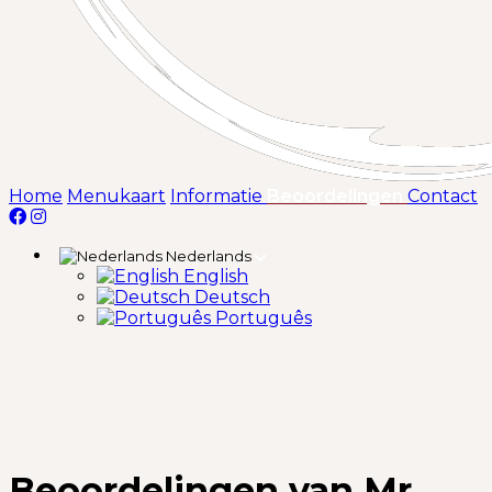
(huidige)
Home
Menukaart
Informatie
Beoordelingen
Contact
Nederlands
English
Deutsch
Português
Beoordelingen van Mr.